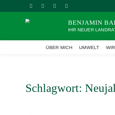
Weiter
zum
Inhalt
BENJAMIN B
IHR NEUER LANDRA
ÜBER MICH
UMWELT
WI
Schlagwort:
Neuja