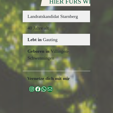
HIER FÜRS WIR
Landratskandidat Starnberg
40 Jahre alt
Lebt in
Gauting
Geboren in
Villingen-
Schwenningen
Vernetze dich mit mir
Instagram
Facebook
WhatsApp
E-Mail