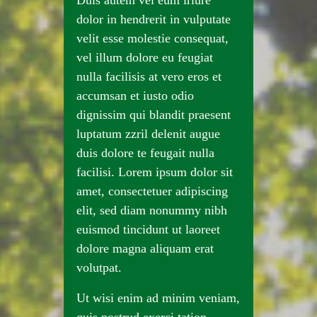
Duis autem vel eum iriure
dolor in hendrerit in vulputate
velit esse molestie consequat,
vel illum dolore eu feugiat
nulla facilisis at vero eros et
accumsan et iusto odio
dignissim qui blandit praesent
luptatum zzril delenit augue
duis dolore te feugait nulla
facilisi. Lorem ipsum dolor sit
amet, consectetuer adipiscing
elit, sed diam nonummy nibh
euismod tincidunt ut laoreet
dolore magna aliquam erat
volutpat.
Ut wisi enim ad minim veniam,